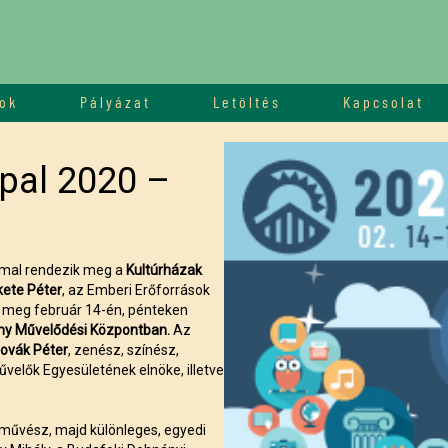
ok
Pályázat
Letöltés
Kapcsolat
ppal 2020 –
ommal rendezik meg a
Kultúrházak
kete Péter
, az Emberi Erőforrások
it meg február 14-én, pénteken
ny Művelődési Központban.
Az
ovák Péter
, zenész, színész,
velők Egyesületének elnöke, illetve
óművész, majd különleges, egyedi