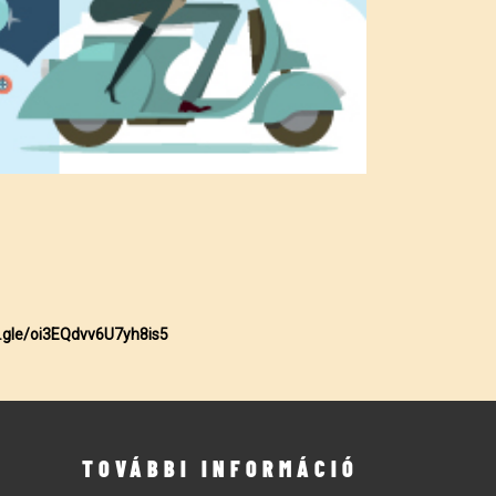
s.gle/oi3EQdvv6U7yh8is5
TOVÁBBI INFORMÁCIÓ