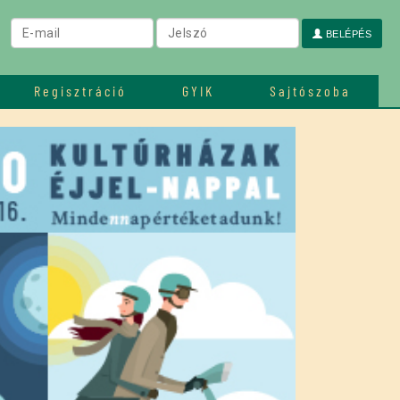
BELÉPÉS
Regisztráció
GYIK
Sajtószoba