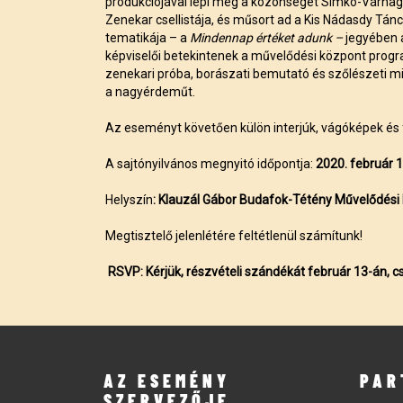
produkciójával lepi meg a közönséget Simkó-Várnag
Zenekar csellistája, és műsort ad a Kis Nádasdy Tá
tematikája – a
Mindennap értéket adunk –
jegyében 
képviselői betekintenek a művelődési központ progra
zenekari próba, borászati bemutató és szőlészeti mini
a nagyérdeműt.
Az eseményt követően külön interjúk, vágóképek és f
A sajtónyilvános megnyitó időpontja:
2020. február 1
Helyszín
: Klauzál Gábor Budafok-Tétény Művelődés
Megtisztelő jelenlétére feltétlenül számítunk!
RSVP: Kérjük, részvételi szándékát február 13-án, cs
AZ ESEMÉNY
PAR
SZERVEZŐJE