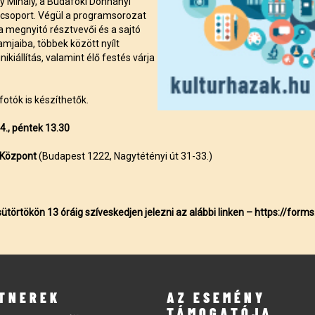
y Mihály, a Budafoki Dohnányi
nccsoport. Végül a programsorozat
a megnyitó résztvevői és a sajtó
mjaiba, többek között nyílt
kiállítás, valamint élő festés várja
otók is készíthetők.
4., péntek 13.30
i Központ
(Budapest 1222, Nagytétényi út 31-33.)
ütörtökön 13 óráig szíveskedjen jelezni az alábbi linken
–
https://form
TNEREK
AZ ESEMÉNY
TÁMOGATÓJA