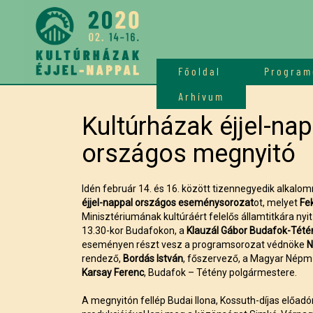
Főoldal
Program
Arhívum
Kultúrházak éjjel-na
országos megnyitó
Idén február 14. és 16. között tizennegyedik alkal
éjjel-nappal
országos eseménysorozat
ot, melyet
Fe
Minisztériumának kultúráért felelős államtitkára ny
13.30-kor Budafokon, a
Klauzál Gábor Budafok-Tété
eseményen részt vesz a programsorozat védnöke
N
rendező,
Bordás István
, főszervező, a Magyar Népmű
Karsay Ferenc
, Budafok – Tétény polgármestere.
A megnyitón fellép Budai Ilona, Kossuth-díjas előad