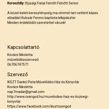
Korosztály:
Ifjúsági Fiatal felnőtt Felnőtt Senior
A közel-keleti kereszténység ma címmel tart vetített képes
előadást Kulcsár Ferenc baptista lelkipásztor.
Minden érdeklődőt szeretettel várunk!
Kapcsolattartó
Kovács Nikoletta
művelődésszervező
06706747571
Szervező
IKSZT Dankó Pista Művelődési Ház és Könyvtár
Kovács Nikoletta
nap7madar@gmail.com
http://www.csengod.hu/muvelodesi-haz-es-kozsegi-
konyvtar
https://www.facebook.com/iksztcsengod