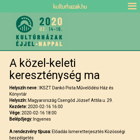
kulturhazak.hu
A közel-keleti
kereszténység ma
Helyszín neve :
IKSZT Dankó Pista Művelődési Ház és
Könyvtár
Helyszín:
Magyarország Csengőd József Attila u. 29.
Kezdete:
2020-02-16 16:00
Vége:
2020-02-16 18:00
Belépőjegy:
Ingyenes
A rendezvény típusa:
Előadás Ismeretterjesztés Közösségi
beszélgetés