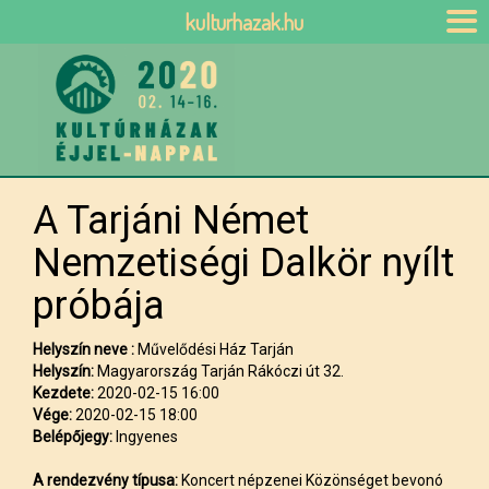
kulturhazak.hu
A Tarjáni Német
Nemzetiségi Dalkör nyílt
próbája
Helyszín neve :
Művelődési Ház Tarján
Helyszín:
Magyarország Tarján Rákóczi út 32.
Kezdete:
2020-02-15 16:00
Vége:
2020-02-15 18:00
Belépőjegy:
Ingyenes
A rendezvény típusa:
Koncert népzenei Közönséget bevonó