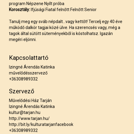
program Népzene Nyílt próba
Korosztály:
Ifjúsági Fiatal felnőtt Felnőtt Senior
Tanulj meg egy sváb népdalt...vagy kettőt! Tercelj egy 40 éve
működő dalkör tagjai közé ülve. Ha szerencsés vagy, még a
tagok által sütött süteményekből is kóstolhatsz. Igazán
megéri eljönni.
Kapcsolattartó
Izingné Árendás Katinka
művelődésszervező
+36308989332
Szervező
Művelődési Ház Tarján
Izingné Árendás Katinka
kultur@tarjan.hu
http://www.tarjan.hu/
http://bit.ly/kulturatarjanfacebook
+36308989332