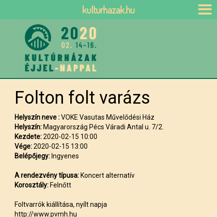
kulturhazak.hu
Folton folt varázs
Helyszín neve :
VOKE Vasutas Művelődési Ház
Helyszín:
Magyarország Pécs Váradi Antal u. 7/2.
Kezdete:
2020-02-15 10:00
Vége:
2020-02-15 13:00
Belépőjegy:
Ingyenes
A rendezvény típusa:
Koncert alternatív
Korosztály:
Felnőtt
Foltvarrók kiállítása, nyílt napja
http://www.pvmh.hu