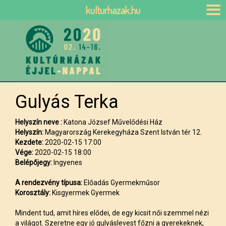
kulturhazak.hu
Gulyás Terka
Helyszín neve :
Katona József Művelődési Ház
Helyszín:
Magyarország Kerekegyháza Szent István tér 12.
Kezdete:
2020-02-15 17:00
Vége:
2020-02-15 18:00
Belépőjegy:
Ingyenes
A rendezvény típusa:
Előadás Gyermekműsor
Korosztály:
Kisgyermek Gyermek
Mindent tud, amit híres elődei, de egy kicsit női szemmel nézi
a világot. Szeretne egy jó gulyáslevest főzni a gyerekeknek,