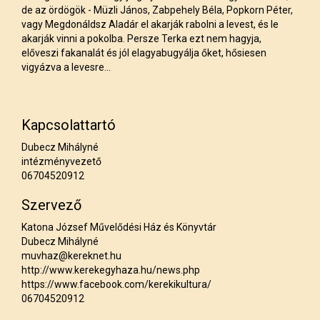
de az ördögök - Müzli János, Zabpehely Béla, Popkorn Péter,
vagy Megdonáldsz Aladár el akarják rabolni a levest, és le
akarják vinni a pokolba. Persze Terka ezt nem hagyja,
előveszi fakanalát és jól elagyabugyálja őket, hősiesen
vigyázva a levesre...
Kapcsolattartó
Dubecz Mihályné
intézményvezető
06704520912
Szervező
Katona József Művelődési Ház és Könyvtár
Dubecz Mihályné
muvhaz@kereknet.hu
http://www.kerekegyhaza.hu/news.php
https://www.facebook.com/kerekikultura/
06704520912