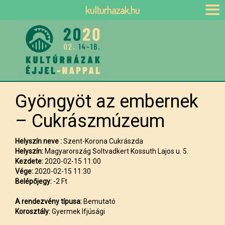
kulturhazak.hu
Gyöngyöt az embernek
– Cukrászmúzeum
Helyszín neve :
Szent-Korona Cukrászda
Helyszín:
Magyarország Soltvadkert Kossuth Lajos u. 5.
Kezdete:
2020-02-15 11:00
Vége:
2020-02-15 11:30
Belépőjegy:
-2 Ft
A rendezvény típusa:
Bemutató
Korosztály:
Gyermek Ifjúsági