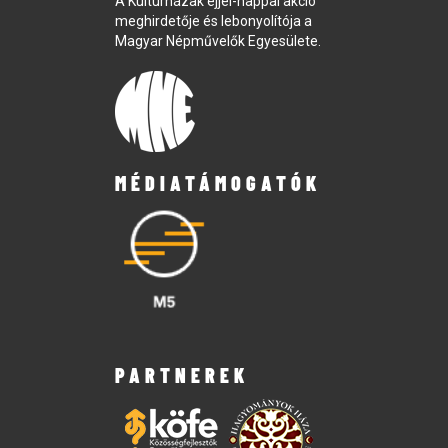
A Kultúrházak éjjel-nappal akció
meghirdetője és lebonyolítója a
Magyar Népművelők Egyesülete.
MÉDIATÁMOGATÓK
PARTNEREK