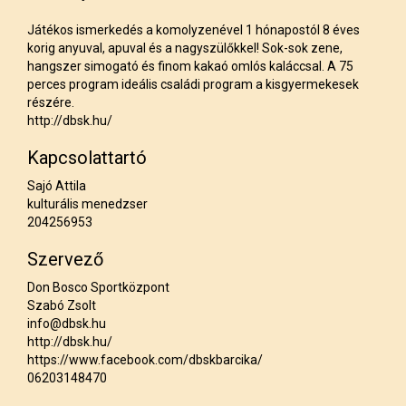
Játékos ismerkedés a komolyzenével 1 hónapostól 8 éves
korig anyuval, apuval és a nagyszülőkkel! Sok-sok zene,
hangszer simogató és finom kakaó omlós kaláccsal. A 75
perces program ideális családi program a kisgyermekesek
részére.
http://dbsk.hu/
Kapcsolattartó
Sajó Attila
kulturális menedzser
204256953
Szervező
Don Bosco Sportközpont
Szabó Zsolt
info@dbsk.hu
http://dbsk.hu/
https://www.facebook.com/dbskbarcika/
06203148470