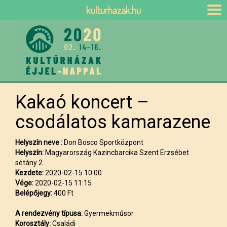
kulturhazak.hu
Kakaó koncert –
csodálatos kamarazene
Helyszín neve :
Don Bosco Sportközpont
Helyszín:
Magyarország Kazincbarcika Szent Erzsébet
sétány 2.
Kezdete:
2020-02-15 10:00
Vége:
2020-02-15 11:15
Belépőjegy:
400 Ft
A rendezvény típusa:
Gyermekműsor
Korosztály:
Családi