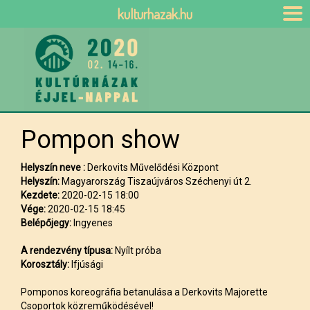
kulturhazak.hu
Pompon show
Helyszín neve :
Derkovits Művelődési Központ
Helyszín:
Magyarország Tiszaújváros Széchenyi út 2.
Kezdete:
2020-02-15 18:00
Vége:
2020-02-15 18:45
Belépőjegy:
Ingyenes
A rendezvény típusa:
Nyílt próba
Korosztály:
Ifjúsági
Pomponos koreográfia betanulása a Derkovits Majorette
Csoportok közreműködésével!