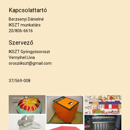
Kapcsolattartó
Berzsenyi Dánielné
IKSZT munkatárs
20/806-6616
Szervező
IKSZT Gyöngyösoroszi
Vernyihel Lívia
orosziikszt@gmail.com
37/569-008