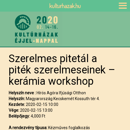
kulturhazak.hu
Szerelmes pitetál a
piték szerelmeseinek –
kerámia workshop
Helyszín neve :
Hírös Agóra Ifjúsági Otthon
Helyszín:
Magyarország Kecskemét Kossuth tér 4.
Kezdete:
2020-02-15 10:00
Vége:
2020-02-15 13:00
Belépőjegy:
4,000 Ft
A rendezvény típusa:
Kézműves foglalkozás