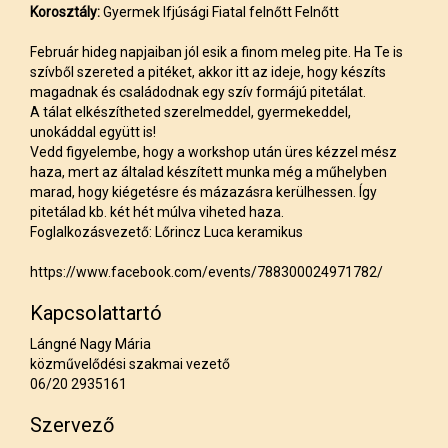
Korosztály:
Gyermek Ifjúsági Fiatal felnőtt Felnőtt
Február hideg napjaiban jól esik a finom meleg pite. Ha Te is
szívből szereted a pitéket, akkor itt az ideje, hogy készíts
magadnak és családodnak egy szív formájú pitetálat.
A tálat elkészítheted szerelmeddel, gyermekeddel,
unokáddal együtt is!
Vedd figyelembe, hogy a workshop után üres kézzel mész
haza, mert az általad készített munka még a műhelyben
marad, hogy kiégetésre és mázazásra kerülhessen. Így
pitetálad kb. két hét múlva viheted haza.
Foglalkozásvezető: Lőrincz Luca keramikus
https://www.facebook.com/events/788300024971782/
Kapcsolattartó
Lángné Nagy Mária
közművelődési szakmai vezető
06/20 2935161
Szervező