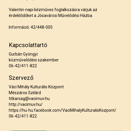
Valentin-napi kézműves foglalkozásra várjuk az
érdeklődőket a Jósavárosi Művelődési Házba.
Információ: 42/448-005
Kapcsolattartó
Gurbán Gyöngyi
közművelődési szakember
06-42/411-822
Szervező
Váci Mihály Kulturális Központ
Mészáros Szilárd
titkarsag@vacimuv.hu
http://vacimuv.hu/
https://hu-hu.facebook.com/VaciMihalyKulturalisKozpont/
06-42/411-822