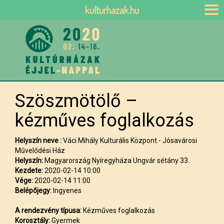
kulturhazak.hu
Szöszmötölő –
kézműves foglalkozás
Helyszín neve :
Váci Mihály Kulturális Központ - Jósavárosi
Művelődési Ház
Helyszín:
Magyarország Nyíregyháza Ungvár sétány 33.
Kezdete:
2020-02-14 10:00
Vége:
2020-02-14 11:00
Belépőjegy:
Ingyenes
A rendezvény típusa:
Kézműves foglalkozás
Korosztály:
Gyermek