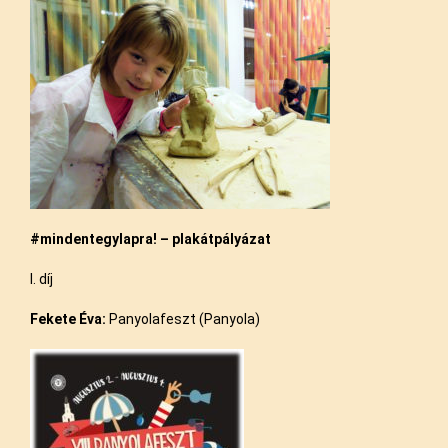
#mindentegylapra! – plakátpályázat
I. díj
Fekete Éva:
Panyolafeszt (Panyola)