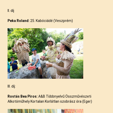
II. díj
Peka
Roland:
25. Kabóciádé (Veszprém)
III. díj:
Rostás Bea Piros:
A&B Többnyelvű Összművészeti
Alkotóműhely Kortalan Korlátlan szobrász óra (Eger)