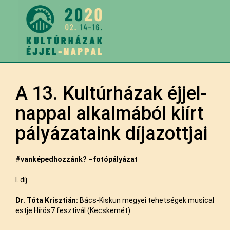
A 13. Kultúrházak éjjel-
nappal alkalmából kiírt
pályázataink díjazottjai
#vanképedhozzánk? –fotópályázat
I. díj
Dr.
Tóta
Krisztián:
Bács-Kiskun megyei tehetségek musical
estje Hírös7 fesztivál (Kecskemét)