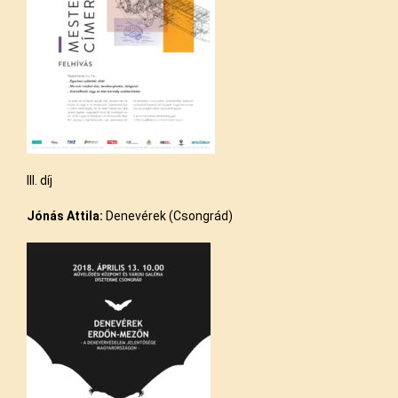
III. díj
Jónás
Attila:
Denevérek (Csongrád)