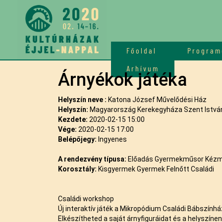
Főoldal
Program
Arhívum
Árnyékok játéka
Helyszín neve :
Katona József Művelődési Ház
Helyszín:
Magyarország Kerekegyháza Szent István
Kezdete:
2020-02-15 15:00
Vége:
2020-02-15 17:00
Belépőjegy:
Ingyenes
A rendezvény típusa:
Előadás Gyermekműsor Kézm
Korosztály:
Kisgyermek Gyermek Felnőtt Családi
Családi workshop
Új interaktív játék a Mikropódium Családi Bábszínhá
Elkészítheted a saját árnyfiguráidat és a helyszínen 