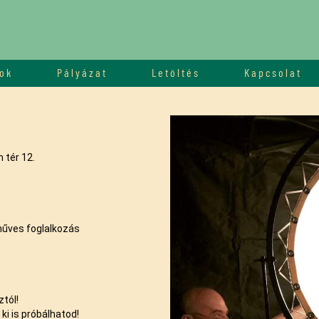
ok
Pályázat
Letöltés
Kapcsolat
 tér 12.
űves foglalkozás
ztól!
ki is próbálhatod!