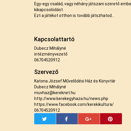
Egy-egy család, vagy néhány játszani szerető embe
kikapcsolódást.
Ezt a játékot otthon is tovább játszhatod…
Kapcsolattartó
Dubecz Mihályné
intézményvezető
06704520912
Szervező
Katona József Művelődési Ház és Könyvtár
Dubecz Mihályné
muvhaz@kereknet.hu
http://www.kerekegyhaza.hu/news.php
https://www.facebook.com/kerekikultura/
06704520912