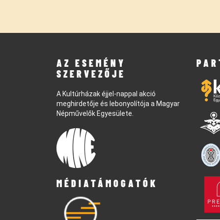
AZ ESEMÉNY
PAR
SZERVEZŐJE
A Kultúrházak éjjel-nappal akció
meghirdetője és lebonyolítója a Magyar
Népművelők Egyesülete.
MÉDIATÁMOGATÓK