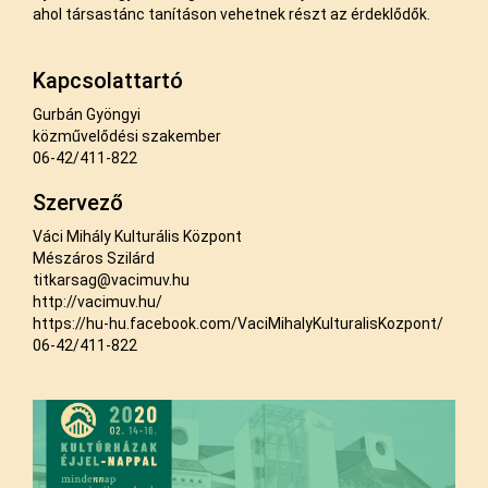
ahol társastánc tanításon vehetnek részt az érdeklődők.
Kapcsolattartó
Gurbán Gyöngyi
közművelődési szakember
06-42/411-822
Szervező
Váci Mihály Kulturális Központ
Mészáros Szilárd
titkarsag@vacimuv.hu
http://vacimuv.hu/
https://hu-hu.facebook.com/VaciMihalyKulturalisKozpont/
06-42/411-822