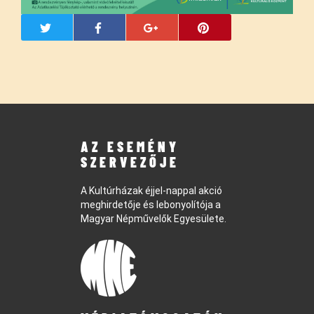
AZ ESEMÉNY
SZERVEZŐJE
A Kultúrházak éjjel-nappal akció
meghirdetője és lebonyolítója a
Magyar Népművelők Egyesülete.