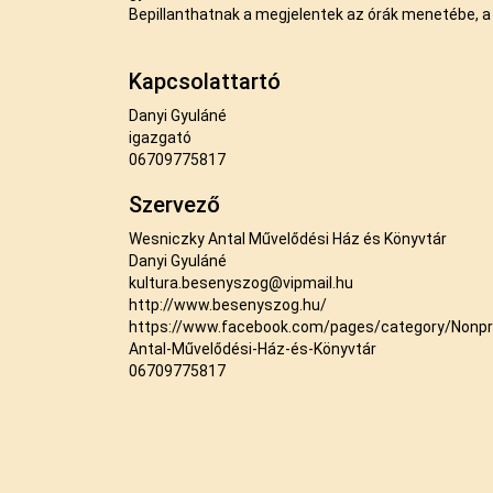
Bepillanthatnak a megjelentek az órák menetébe, a
Kapcsolattartó
Danyi Gyuláné
igazgató
06709775817
Szervező
Wesniczky Antal Művelődési Ház és Könyvtár
Danyi Gyuláné
kultura.besenyszog@vipmail.hu
http://www.besenyszog.hu/
https://www.facebook.com/pages/category/Nonpro
Antal-Művelődési-Ház-és-Könyvtár
06709775817