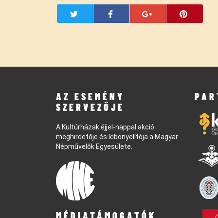
AZ ESEMÉNY
PAR
SZERVEZŐJE
A Kultúrházak éjjel-nappal akció
meghirdetője és lebonyolítója a Magyar
Népművelők Egyesülete.
MÉDIATÁMOGATÓK