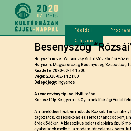
Főoldal
Program
Arhívum
Besenyszög “Rózsái
Helyszín neve :
Wesniczky Antal Művelődési Ház és
Helyszín:
Magyarország Besenyszög Szabadság tér
Kezdete:
2020-02-14 15:00
Vége:
2020-02-14 21:00
Belépőjegy:
Ingyenes
A rendezvény típusa:
Nyílt próba
Korosztály:
Kisgyermek Gyermek Ifjúsági Fiatal feln
A művelődési házban működő Rózsák Táncműhely Klub
tagozatos, középiskolás és felnőtt tánccsoportjainak
érdeklődőket. A klasszikus balett alapjaira épülő m
gyakorlatok mellett, a modern táncelemek bemutatá