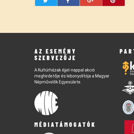
AZ ESEMÉNY
PAR
SZERVEZŐJE
A Kultúrházak éjjel-nappal akció
meghirdetője és lebonyolítója a Magyar
Népművelők Egyesülete.
MÉDIATÁMOGATÓK