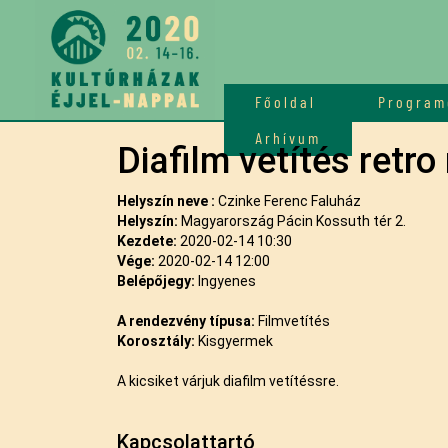
Főoldal
Program
Arhívum
Diafilm vetítés retr
Helyszín neve :
Czinke Ferenc Faluház
Helyszín:
Magyarország Pácin Kossuth tér 2.
Kezdete:
2020-02-14 10:30
Vége:
2020-02-14 12:00
Belépőjegy:
Ingyenes
A rendezvény típusa:
Filmvetítés
Korosztály:
Kisgyermek
A kicsiket várjuk diafilm vetítéssre.
Kapcsolattartó