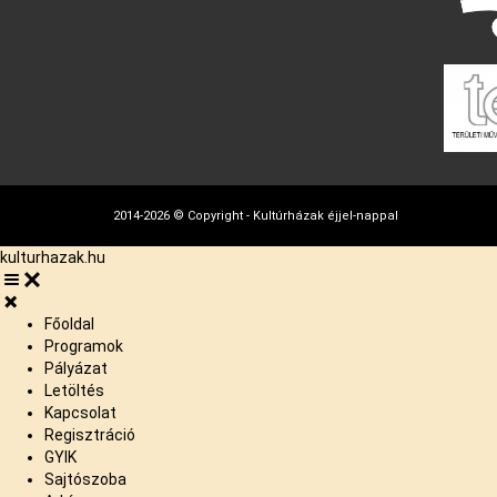
2014-2026 © Copyright - Kultúrházak éjjel-nappal
kulturhazak.hu
Főoldal
Programok
Pályázat
Letöltés
Kapcsolat
Regisztráció
GYIK
Sajtószoba