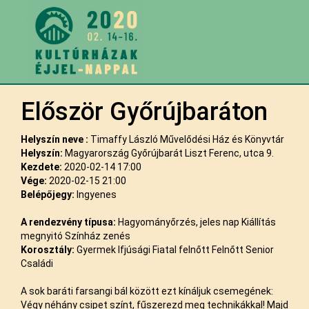
Először Győrújbaráton
Helyszín neve :
Timaffy László Művelődési Ház és Könyvtár
Helyszín:
Magyarország Győrújbarát Liszt Ferenc, utca 9.
Kezdete:
2020-02-14 17:00
Vége:
2020-02-15 21:00
Belépőjegy:
Ingyenes
A rendezvény típusa:
Hagyományőrzés, jeles nap Kiállítás
megnyitó Színház zenés
Korosztály:
Gyermek Ifjúsági Fiatal felnőtt Felnőtt Senior
Családi
A sok baráti farsangi bál között ezt kínáljuk csemegének:
Végy néhány csipet színt, fűszerezd meg technikákkal! Majd