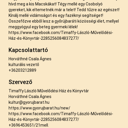
hívd meg a kis Macskákat! Tégy mellé egy Csobolyó
gyereket, kik eltemetnék már a telet! Tedd tűzre az egészet!
Kínálj mellé vidámságot és egy fazéknyi segítséget!
Összefőzve ebből lesz a győrújbaráti közösségi élet, mellyel
meggyógyul egy beteg gyermeki lélek!
https://www.facebook.com/Timaffy-László-Művelődési-
Ház-és-Könyvtár-2285256084837277/
Kapcsolattartó
Horváthné Csala Ágnes
kulturális vezető
+36203212889
Szervező
Timaffy László Művelődési Ház és Könyvtár
Horváthné Csala Ágnes
kultur@gyorujbarat.hu
https://www.gyorujbarat.hu/new/
https://www.facebook.com/Timaffy-László-Művelődési-
Ház-és-Könyvtár-2285256084837277/
+3696453651/21mell.