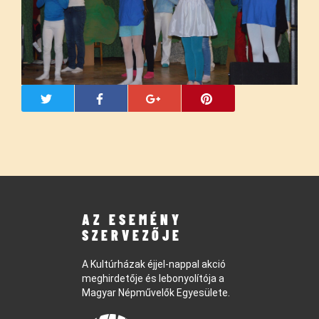
AZ ESEMÉNY
SZERVEZŐJE
A Kultúrházak éjjel-nappal akció
meghirdetője és lebonyolítója a
Magyar Népművelők Egyesülete.