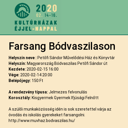
Farsang Bódvaszilason
Helyszín neve :
Petőfi Sándor Művelődési Ház és Könyvtár
Helyszín:
Magyarország Bódvaszilas Petőfi Sándor út
Kezdete:
2020-02-15 16:00
Vége:
2020-02-14 20:00
Belépőjegy:
150 Ft
A rendezvény típusa:
Jelmezes felvonulás
Korosztály:
Kisgyermek Gyermek Ifjúsági Felnőtt
A szülői munkaközösség idén is sok szeretettel várja az
óvodás és iskolás gyerekeket farsangolni.
http://www.muvhaz.bodvaszilas.hu/