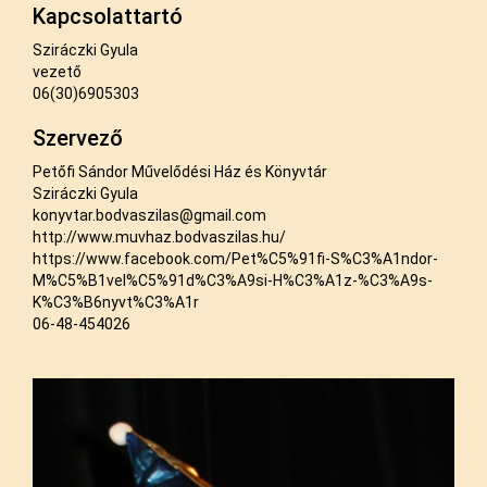
Kapcsolattartó
Sziráczki Gyula
vezető
06(30)6905303
Szervező
Petőfi Sándor Művelődési Ház és Könyvtár
Sziráczki Gyula
konyvtar.bodvaszilas@gmail.com
http://www.muvhaz.bodvaszilas.hu/
https://www.facebook.com/Pet%C5%91fi-S%C3%A1ndor-
M%C5%B1vel%C5%91d%C3%A9si-H%C3%A1z-%C3%A9s-
K%C3%B6nyvt%C3%A1r
06-48-454026