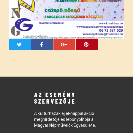
AZ ESEMÉNY
SZERVEZŐJE
A Kultúrházak éjjel-nappal akció
meghirdetője és lebonyolítója a
Magyar Népművelők Egyesülete.