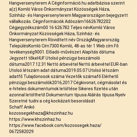
Hangversenyterem A Céginformáció.hu adatbázisa szerint
a(z) Komló Város Önkormányzat Közösségek Háza,
Színház- és Hangversenyterem Magyarországon bejegyzett
vállalkozás. Céginformációk Adószám16626782202
Cégjegyzékszám00 16 626782 Teljes névKomló Város
Önkormányzat Közösségek Háza, Színház- és
Hangversenyterem Rövidített név OrszágMagyarország
TelepülésKomló Cím7300 Komló, 48-as tér 1 Web cím Fő
tevékenység9001. Előadó-művészet Alapítás dátuma
Jegyzett tőkeHUF Utolsó pénzügyi beszámoló
dátuma2017.12.31 Nettó árbevétel Nettó árbevétel EUR-ban
Utolsó létszám adat dátuma2019.05.07 Utolsó létszám
adatfő Tulajdonosok száma Vezetők számafő Elérhető
pénzügyi beszámolók2016,2017 Cégkivonat, cégmásolat és
e-hiteles dokumentumok letöltése Sikeres fizetés után
azonnal letölthető Dokumentum típusa Aláírás típusa Nyelv
Szeretné tudni a cég kockázati besorolását
Schaff Anikó
kozossegekhaza@khszinhaz.hu
https://www.khszinhaz.hu
https://www.facebook.com/kozossegek.haza/
0672582029