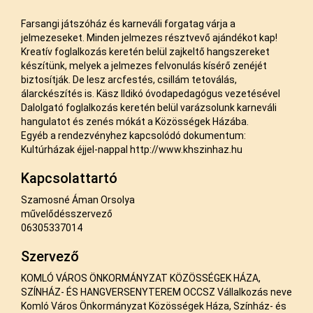
Farsangi játszóház és karneváli forgatag várja a
jelmezeseket. Minden jelmezes résztvevő ajándékot kap!
Kreatív foglalkozás keretén belül zajkeltő hangszereket
készítünk, melyek a jelmezes felvonulás kísérő zenéjét
biztosítják. De lesz arcfestés, csillám tetoválás,
álarckészítés is. Käsz Ildikó óvodapedagógus vezetésével
Dalolgató foglalkozás keretén belül varázsolunk karneváli
hangulatot és zenés mókát a Közösségek Házába.
Egyéb a rendezvényhez kapcsolódó dokumentum:
Kultúrházak éjjel-nappal
http://www.khszinhaz.hu
Kapcsolattartó
Szamosné Áman Orsolya
művelődésszervező
06305337014
Szervező
KOMLÓ VÁROS ÖNKORMÁNYZAT KÖZÖSSÉGEK HÁZA,
SZÍNHÁZ- ÉS HANGVERSENYTEREM OCCSZ Vállalkozás neve
Komló Város Önkormányzat Közösségek Háza, Színház- és