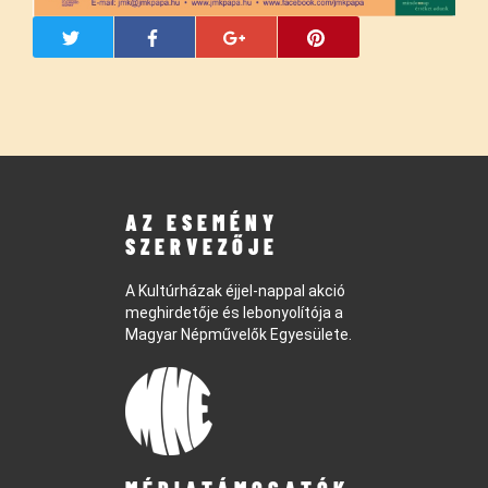
AZ ESEMÉNY
SZERVEZŐJE
A Kultúrházak éjjel-nappal akció
meghirdetője és lebonyolítója a
Magyar Népművelők Egyesülete.