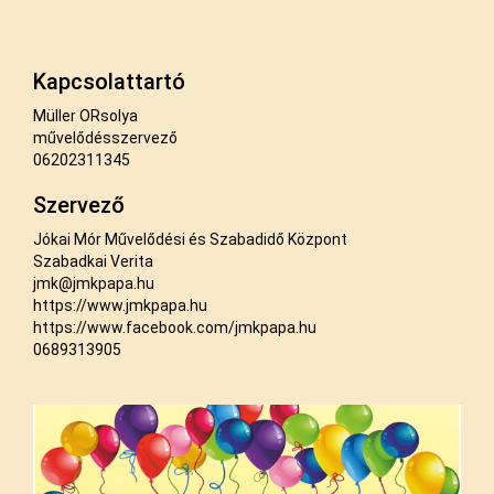
Kapcsolattartó
Müller ORsolya
művelődésszervező
06202311345
Szervező
Jókai Mór Művelődési és Szabadidő Központ
Szabadkai Verita
jmk@jmkpapa.hu
https://www.jmkpapa.hu
https://www.facebook.com/jmkpapa.hu
0689313905