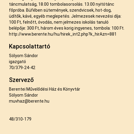
táncmulatság, 18.00 tombolasorsolás. 13.00 nyitótánc
főpróba. Büfében sütemények, szendvicsek, hot-dog,
üdítők, kávé, egyéb meglepetés. Jelmezesek nevezési díja:
100 Ft, felnőtt, óvodás, nem jelmezes iskolás tanuló
belépője: 300 Ft, három éves korig ingyenes, tombola: 100 Ft.
http://www.berente.hu/hu/hirek_int2.php?k_hirAzn=881
Kapcsolattartó
Sólyom Sándor
igazgató
70/379-24-42
Szervező
Berentei Művelődési Ház és Könyvtár
Sólyom Sándor
muvhaz@berente.hu
48/310-179