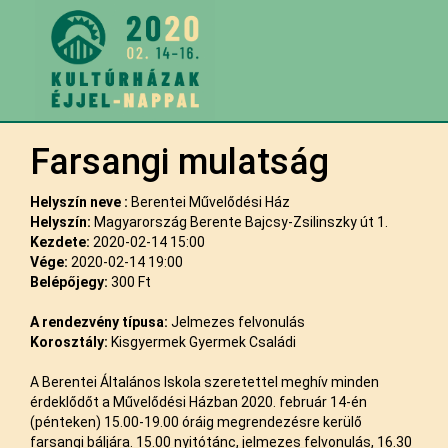
Farsangi mulatság
Helyszín neve :
Berentei Művelődési Ház
Helyszín:
Magyarország Berente Bajcsy-Zsilinszky út 1.
Kezdete:
2020-02-14 15:00
Vége:
2020-02-14 19:00
Belépőjegy:
300 Ft
A rendezvény típusa:
Jelmezes felvonulás
Korosztály:
Kisgyermek Gyermek Családi
A Berentei Általános Iskola szeretettel meghív minden
érdeklődőt a Művelődési Házban 2020. február 14-én
(pénteken) 15.00-19.00 óráig megrendezésre kerülő
farsangi báljára. 15.00 nyitótánc, jelmezes felvonulás, 16.30