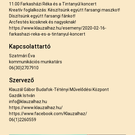
11.00 Farkasházi Réka és a Tintanyúl koncert
Kreatív foglalkozás: Készítsünk együtt farsangi maszkot!
Díszítsünk együtt farsangi fánkot!
Arcfestés kicsiknek és nagyoknak!
https://www.klauzalhaz.hu/esemeny/2020-02-16-
farkashazi-reka-es-a-tintanyul-koncert
Kapcsolattartó
Szatmári Éva
kommunikációs munkatárs
06(30)2707910
Szervező
Klauzál Gábor Budafok-Tétényi Művelődési Központ
Gazdik István
info@klauzalhaz.hu
https://www.klauzalhaz.hu/
https://www.facebook.com/Klauzalhaz/
06(1)2260559