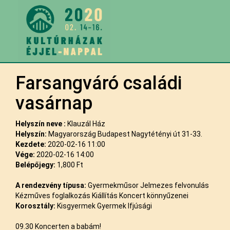
Farsangváró családi
vasárnap
Helyszín neve :
Klauzál Ház
Helyszín:
Magyarország Budapest Nagytétényi út 31-33.
Kezdete:
2020-02-16 11:00
Vége:
2020-02-16 14:00
Belépőjegy:
1,800 Ft
A rendezvény típusa:
Gyermekműsor Jelmezes felvonulás
Kézműves foglalkozás Kiállítás Koncert könnyűzenei
Korosztály:
Kisgyermek Gyermek Ifjúsági
09.30 Koncerten a babám!