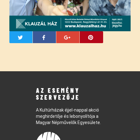
AZ ESEMÉNY
SZERVEZŐJE
A Kultúrházak éjjel-nappal akció
meghirdetője és lebonyolítója a
Magyar Népművelők Egyesülete.