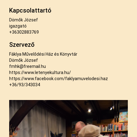
Kapcsolattartó
Dömők József
igazgató
+36302883769
Szervező
Fáklya Művelődési Ház és Könyvtár
Dömők József
fmhk@freemail.hu
https://www.letenyekultura.hu/
https://www.facebook.com/faklyamuvelodesi.haz
+36/93/343034