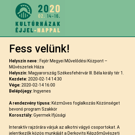
Fess velünk!
Helyszín neve :
Fejér Megyei Művelődési Központ –
Művészetek Háza
Helyszín:
Magyarország Székesfehérvár III. Béla király tér 1.
Kezdete:
2020-02-14 14:30
Vége:
2020-02-14 16:00
Belépőjegy:
Ingyenes
A rendezvény típusa:
Kézműves foglalkozás Közönséget
bevonó program Szakkör
Korosztály:
Gyermek Ifjúsági
Interaktív rajzórára várjuk az alkotni vágyó csoportokat. A
jelentkezők közös munkáját a Derkovits Képzőművészeti