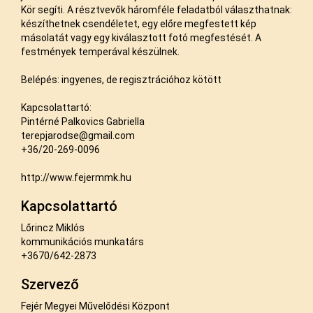
Kör segíti. A résztvevők háromféle feladatból választhatnak:
készíthetnek csendéletet, egy előre megfestett kép
másolatát vagy egy kiválasztott fotó megfestését. A
festmények temperával készülnek.
Belépés: ingyenes, de regisztrációhoz kötött
Kapcsolattartó:
Pintérné Palkovics Gabriella
terepjarodse@gmail.com
+36/20-269-0096
http://www.fejermmk.hu
Kapcsolattartó
Lőrincz Miklós
kommunikációs munkatárs
+3670/642-2873
Szervező
Fejér Megyei Művelődési Központ