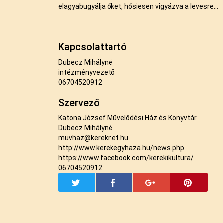
elagyabugyálja őket, hősiesen vigyázva a levesre...
Kapcsolattartó
Dubecz Mihályné
intézményvezető
06704520912
Szervező
Katona József Művelődési Ház és Könyvtár
Dubecz Mihályné
muvhaz@kereknet.hu
http://www.kerekegyhaza.hu/news.php
https://www.facebook.com/kerekikultura/
06704520912