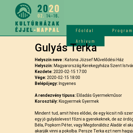
Főoldal
Program
Arhívum
Gulyás Terka
Helyszín neve :
Katona József Művelődési Ház
Helyszín:
Magyarország Kerekegyháza Szent István
Kezdete:
2020-02-15 17:00
Vége:
2020-02-15 18:00
Belépőjegy:
Ingyenes
A rendezvény típusa:
Előadás Gyermekműsor
Korosztály:
Kisgyermek Gyermek
Mindent tud, amit híres elődei, de egy kicsit női sz
egy jó gulyáslevest főzni a gyerekeknek, de az ördö
Béla, Popkorn Péter, vagy Megdonáldsz Aladár el akar
akarják vinni a pokolba. Persze Terka ezt nem hagyja