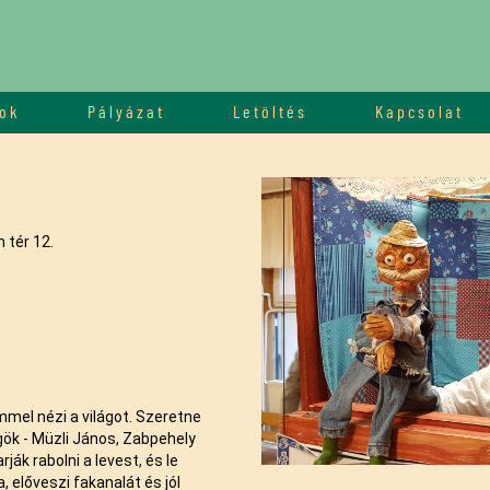
ok
Pályázat
Letöltés
Kapcsolat
 tér 12.
emmel nézi a világot. Szeretne
gök - Müzli János, Zabpehely
ják rabolni a levest, és le
, előveszi fakanalát és jól