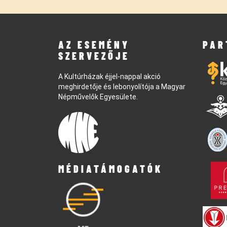
AZ ESEMÉNY
PAR
SZERVEZŐJE
A Kultúrházak éjjel-nappal akció
meghirdetője és lebonyolítója a Magyar
Népművelők Egyesülete.
MÉDIATÁMOGATÓK