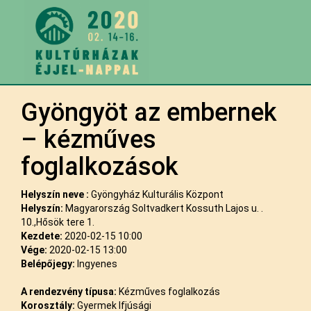
Gyöngyöt az embernek
– kézműves
foglalkozások
Helyszín neve :
Gyöngyház Kulturális Központ
Helyszín:
Magyarország Soltvadkert Kossuth Lajos u. .
10.,Hősök tere 1.
Kezdete:
2020-02-15 10:00
Vége:
2020-02-15 13:00
Belépőjegy:
Ingyenes
A rendezvény típusa:
Kézműves foglalkozás
Korosztály:
Gyermek Ifjúsági