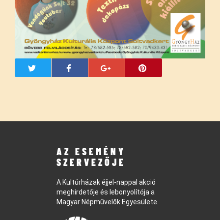
AZ ESEMÉNY
SZERVEZŐJE
A Kultúrházak éjjel-nappal akció
meghirdetője és lebonyolítója a
Magyar Népművelők Egyesülete.