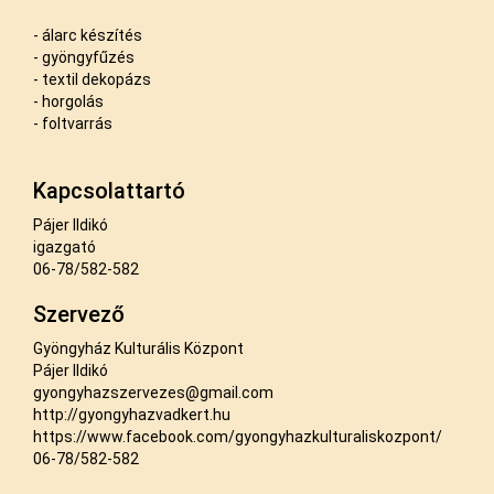
- álarc készítés
- gyöngyfűzés
- textil dekopázs
- horgolás
- foltvarrás
Kapcsolattartó
Pájer Ildikó
igazgató
06-78/582-582
Szervező
Gyöngyház Kulturális Központ
Pájer Ildikó
gyongyhazszervezes@gmail.com
http://gyongyhazvadkert.hu
https://www.facebook.com/gyongyhazkulturaliskozpont/
06-78/582-582