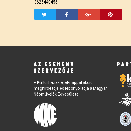
3625440456
AZ ESEMÉNY
PAR
SZERVEZŐJE
A Kultúrházak éjjel-nappal akció
meghirdetője és lebonyolítója a Magyar
Népművelők Egyesülete.