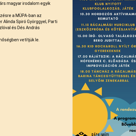
társ magyar irodalom egyik
ezésre a MÜPA-ban az
Alinda Spiró Györggyel, Parti
szlóval és Dés András
őségben vetítjük le.