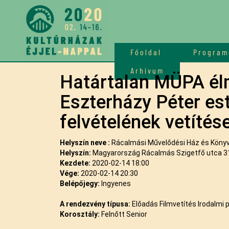
Főoldal
Program
Arhívum
Határtalan MÜPA él
Eszterházy Péter es
felvételének vetítés
Helyszín neve :
Rácalmási Művelődési Ház és Könyv
Helyszín:
Magyarország Rácalmás Szigetfő utca 3
Kezdete:
2020-02-14 18:00
Vége:
2020-02-14 20:30
Belépőjegy:
Ingyenes
A rendezvény típusa:
Előadás Filmvetítés Irodalmi
Korosztály:
Felnőtt Senior