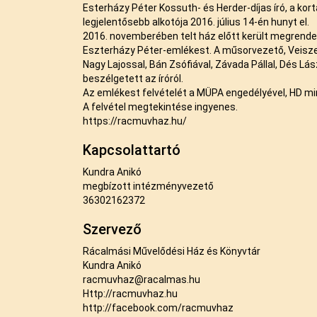
Esterházy Péter Kossuth- és Herder-díjas író, a kor
legjelentősebb alkotója 2016. július 14-én hunyt el.
2016. novemberében telt ház előtt került megrend
Eszterházy Péter-emlékest. A műsorvezető, Veiszer 
Nagy Lajossal, Bán Zsófiával, Závada Pállal, Dés Lá
beszélgetett az íróról.
Az emlékest felvételét a MÜPA engedélyével, HD min
A felvétel megtekintése ingyenes.
https://racmuvhaz.hu/
Kapcsolattartó
Kundra Anikó
megbízott intézményvezető
36302162372
Szervező
Rácalmási Művelődési Ház és Könyvtár
Kundra Anikó
racmuvhaz@racalmas.hu
Http://racmuvhaz.hu
http://facebook.com/racmuvhaz