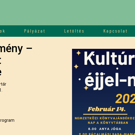
ok
Pályázat
Letöltés
Kapcsolat
mény –
t
e
tár
1.
 program