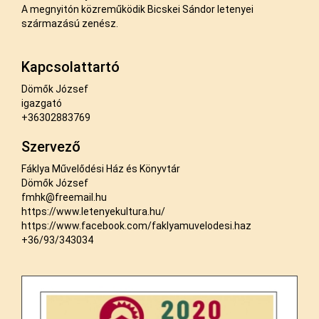
A megnyitón közreműködik Bicskei Sándor letenyei
származású zenész.
Kapcsolattartó
Dömők József
igazgató
+36302883769
Szervező
Fáklya Művelődési Ház és Könyvtár
Dömők József
fmhk@freemail.hu
https://www.letenyekultura.hu/
https://www.facebook.com/faklyamuvelodesi.haz
+36/93/343034