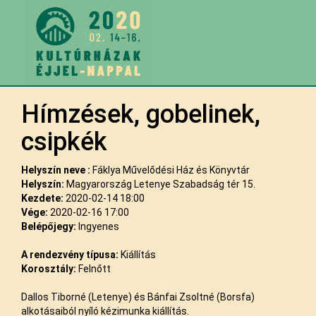
Hímzések, gobelinek,
csipkék
Helyszín neve :
Fáklya Művelődési Ház és Könyvtár
Helyszín:
Magyarország Letenye Szabadság tér 15.
Kezdete:
2020-02-14 18:00
Vége:
2020-02-16 17:00
Belépőjegy:
Ingyenes
A rendezvény típusa:
Kiállítás
Korosztály:
Felnőtt
Dallos Tiborné (Letenye) és Bánfai Zsoltné (Borsfa)
alkotásaiból nyíló kézimunka kiállítás.