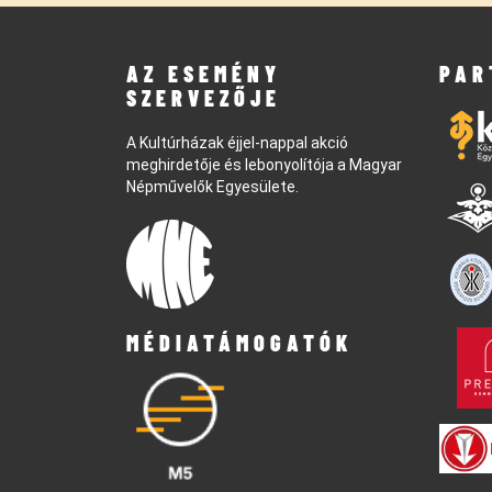
AZ ESEMÉNY
PAR
SZERVEZŐJE
A Kultúrházak éjjel-nappal akció
meghirdetője és lebonyolítója a Magyar
Népművelők Egyesülete.
MÉDIATÁMOGATÓK