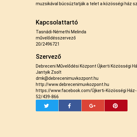
muzsikával búcsúztatják a telet a közösségi ház 
Kapcsolattartó
Tasnádi-Némethi Melinda
művelődésszervező
20/2496721
Szervező
Debreceni Művelődési Központ Újkerti Közösségi H
Jantyik Zsolt
dmk@debrecenimuvkozpont.hu
http://www.debrecenimuvkozpont.hu
https://www.facebook.com/Újkerti-Közösségi Há
52/439-866