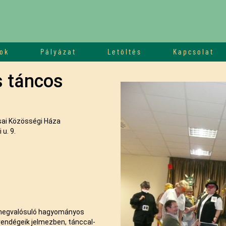
ok
Pályázat
Letöltés
Kapcsolat
s táncos
ai Közösségi Háza
u. 9.
megvalósuló hagyományos
endégeik jelmezben, tánccal-