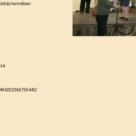
színháztermében.
áza
z-494202360755442/