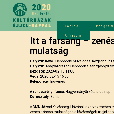
Főoldal
Program
Arhívum
Itt a farsang – zené
mulatság
Helyszín neve :
Debreceni Művelődési Központ Józs
Helyszín:
Magyarország Debrecen Szentgyörgyfalvi 
Kezdete:
2020-02-15 11:00
Vége:
2020-02-15 16:00
Belépőjegy:
Ingyenes
A rendezvény típusa:
Hagyományőrzés, jeles nap
Korosztály:
Senior
A DMK Józsai Közösségi Házának szervezésében 
zenés-táncos mulatságon a közösségek tagjai és v