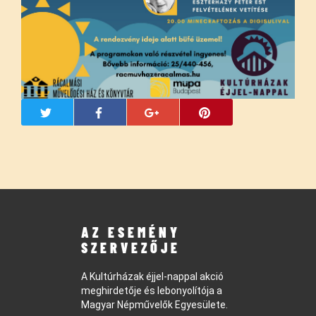
AZ ESEMÉNY
SZERVEZŐJE
A Kultúrházak éjjel-nappal akció
meghirdetője és lebonyolítója a
Magyar Népművelők Egyesülete.