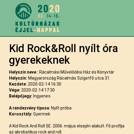
Kid Rock&Roll nyílt óra
gyerekeknek
Helyszín neve :
Rácalmási Művelődési Ház és Könyvtár
Helyszín:
Magyarország Rácalmás Szigetfő utca 31.
Kezdete:
2020-02-14 16:30
Vége:
2020-02-14 17:30
Belépőjegy:
Ingyenes
A rendezvény típusa:
Nyílt próba
Korosztály:
Gyermek
A Kid Rock And Roll SE. 2006. május elsején alakult. Fő profilja
az akrobatikus rock and roll.