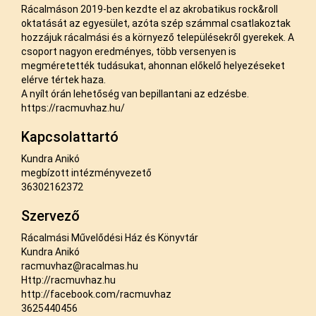
Rácalmáson 2019-ben kezdte el az akrobatikus rock&roll
oktatását az egyesület, azóta szép számmal csatlakoztak
hozzájuk rácalmási és a környező településekről gyerekek. A
csoport nagyon eredményes, több versenyen is
megméretették tudásukat, ahonnan előkelő helyezéseket
elérve tértek haza.
A nyílt órán lehetőség van bepillantani az edzésbe.
https://racmuvhaz.hu/
Kapcsolattartó
Kundra Anikó
megbízott intézményvezető
36302162372
Szervező
Rácalmási Művelődési Ház és Könyvtár
Kundra Anikó
racmuvhaz@racalmas.hu
Http://racmuvhaz.hu
http://facebook.com/racmuvhaz
3625440456