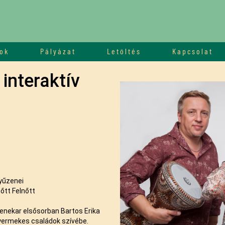
ok
Pályázat
Letöltés
Kapcsolat
interaktív
yűzenei
őtt Felnőtt
zenekar elsősorban Bartos Erika
yermekes családok szívébe.