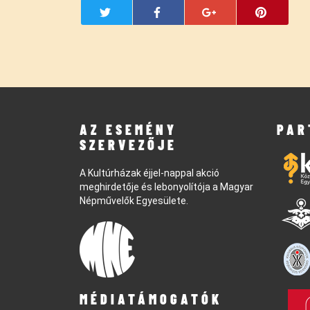
AZ ESEMÉNY
PAR
SZERVEZŐJE
A Kultúrházak éjjel-nappal akció
meghirdetője és lebonyolítója a Magyar
Népművelők Egyesülete.
MÉDIATÁMOGATÓK