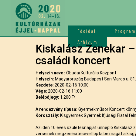
Főoldal
Program
Arhívum
Kiskalász Zenekar – 
családi koncert
Helyszín neve :
Óbudai Kulturális Központ
Helyszín:
Magyarország Budapest San Marco u. 81.
Kezdete:
2020-02-16 10:00
Vége:
2020-02-16 11:00
Belépőjegy:
1,200 Ft
A rendezvény típusa:
Gyermekműsor Koncert könn
Korosztály:
Kisgyermek Gyermek Ifjúsági Fiatal feln
Az idén 10 éves születésnapját ünneplő Kiskalász 
verseinek megzenésítésével lopta be magát a kisg