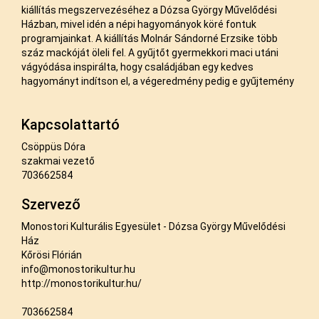
kiállítás megszervezéséhez a Dózsa György Művelődési
Házban, mivel idén a népi hagyományok köré fontuk
programjainkat. A kiállítás Molnár Sándorné Erzsike több
száz mackóját öleli fel. A gyűjtőt gyermekkori maci utáni
vágyódása inspirálta, hogy családjában egy kedves
hagyományt indítson el, a végeredmény pedig e gyűjtemény
Kapcsolattartó
Csöppüs Dóra
szakmai vezető
703662584
Szervező
Monostori Kulturális Egyesület - Dózsa György Művelődési
Ház
Kőrösi Flórián
info@monostorikultur.hu
http://monostorikultur.hu/
703662584