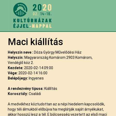
Maci kiállítás
Helyszín neve :
Dóza György Művelődési Ház
Helyszín:
Magyarország Komárom 2903 Komárom,
Vendéglő köz 2.
Kezdete:
2020-02-14 09:00
Vége:
2020-02-14 16:00
Belépőjegy:
Ingyenes
A rendezvény típusa:
Kiállítás
Korosztály:
Családi
A medvékhez köztudottan az a népi hiedelem kapcsolódik,
hogy téli álmukból előbújva ha meglátják saját árnyékukat,
akkor hosszú lesz a tél. E bölcsesség vezetett az első maci