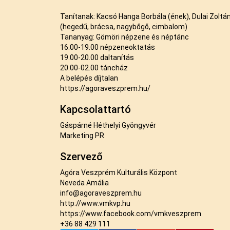
Tanítanak: Kacsó Hanga Borbála (ének), Dulai Zolt
(hegedű, brácsa, nagybőgő, cimbalom)
Tananyag: Gömöri népzene és néptánc
16.00-19.00 népzeneoktatás
19.00-20.00 daltanítás
20.00-02.00 táncház
A belépés díjtalan
https://agoraveszprem.hu/
Kapcsolattartó
Gáspárné Héthelyi Gyöngyvér
Marketing PR
Szervező
Agóra Veszprém Kulturális Központ
Neveda Amália
info@agoraveszprem.hu
http://www.vmkvp.hu
https://www.facebook.com/vmkveszprem
+36 88 429 111