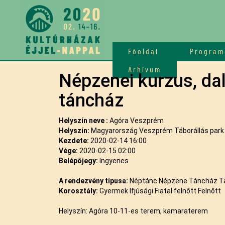
Főoldal
Program
Arhívum
Népzenei kurzus, dal
táncház
Helyszín neve :
Agóra Veszprém
Helyszín:
Magyarország Veszprém Táborállás park 
Kezdete:
2020-02-14 16:00
Vége:
2020-02-15 02:00
Belépőjegy:
Ingyenes
A rendezvény típusa:
Néptánc Népzene Táncház T
Korosztály:
Gyermek Ifjúsági Fiatal felnőtt Felnőtt
Helyszín: Agóra 10-11-es terem, kamaraterem