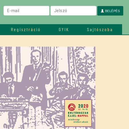
BELÉPÉS
Regisztráció
GYIK
Sajtószoba