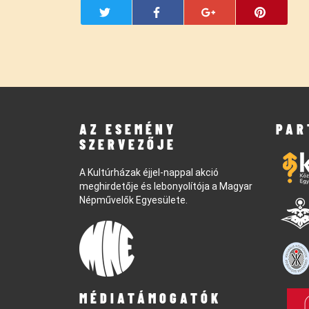
AZ ESEMÉNY
PAR
SZERVEZŐJE
A Kultúrházak éjjel-nappal akció
meghirdetője és lebonyolítója a Magyar
Népművelők Egyesülete.
MÉDIATÁMOGATÓK