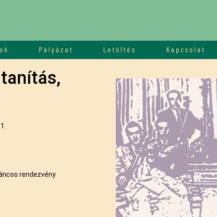
ok
Pályázat
Letöltés
Kapcsolat
tanítás,
1.
áncos rendezvény