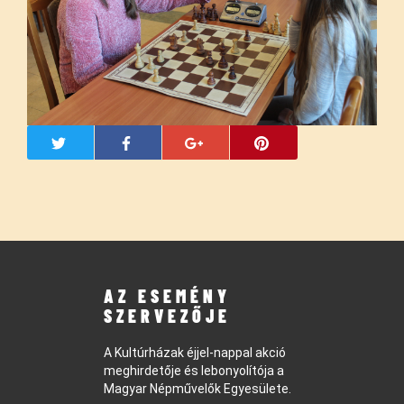
AZ ESEMÉNY
SZERVEZŐJE
A Kultúrházak éjjel-nappal akció
meghirdetője és lebonyolítója a
Magyar Népművelők Egyesülete.