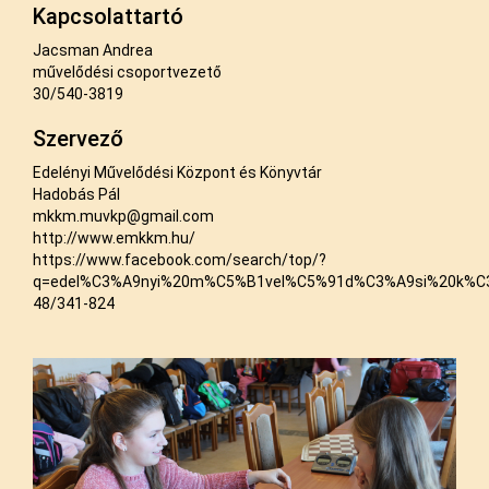
Kapcsolattartó
Jacsman Andrea
művelődési csoportvezető
30/540-3819
Szervező
Edelényi Művelődési Központ és Könyvtár
Hadobás Pál
mkkm.muvkp@gmail.com
http://www.emkkm.hu/
https://www.facebook.com/search/top/?
q=edel%C3%A9nyi%20m%C5%B1vel%C5%91d%C3%A9si%20k%C
48/341-824