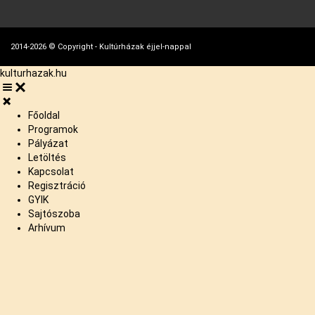
2014-2026 © Copyright - Kultúrházak éjjel-nappal
kulturhazak.hu
Főoldal
Programok
Pályázat
Letöltés
Kapcsolat
Regisztráció
GYIK
Sajtószoba
Arhívum