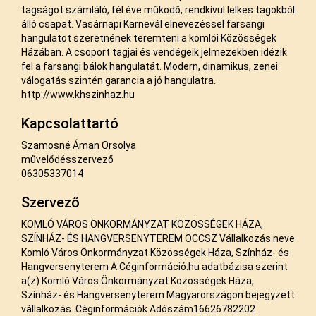
tagságot számláló, fél éve működő, rendkívül lelkes tagokból
álló csapat. Vasárnapi Karnevál elnevezéssel farsangi
hangulatot szeretnének teremteni a komlói Közösségek
Házában. A csoport tagjai és vendégeik jelmezekben idézik
fel a farsangi bálok hangulatát. Modern, dinamikus, zenei
válogatás szintén garancia a jó hangulatra.
http://www.khszinhaz.hu
Kapcsolattartó
Szamosné Áman Orsolya
művelődésszervező
06305337014
Szervező
KOMLÓ VÁROS ÖNKORMÁNYZAT KÖZÖSSÉGEK HÁZA,
SZÍNHÁZ- ÉS HANGVERSENYTEREM OCCSZ Vállalkozás neve
Komló Város Önkormányzat Közösségek Háza, Színház- és
Hangversenyterem A Céginformáció.hu adatbázisa szerint
a(z) Komló Város Önkormányzat Közösségek Háza,
Színház- és Hangversenyterem Magyarországon bejegyzett
vállalkozás. Céginformációk Adószám16626782202