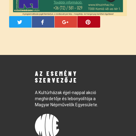
AZ ESEMÉNY
SZERVEZŐJE
A Kultúrházak éjjel-nappal akció
meghirdetője és lebonyolítója a
Magyar Népművelők Egyesülete.