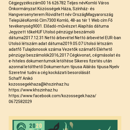
Cégjegyzékszám00 16 626782 Teljes névKomló Város
Önkormányzat Közösségek Háza, Színház- és
Hangversenyterem Rövidített név OrszágMagyarország
TelepülésKomló Cím7300 Komló, 48-as tér 1 Web cím Fő
tevékenység9001. Előadó-művészet Alapítás dátuma
Jegyzett tőkeHUF Utolsó pénzügyi beszámoló
dátuma2017.12.31 Nettó árbevétel Nettó árbevétel EUR-ban
Utolsó létszám adat dátuma2019.05.07 Utolsó létszám
adatfő Tulajdonosok száma Vezetők számafő Elérhető
pénzügyi beszámolók2016,2017 Cégkivonat, cégmásolat és
e-hiteles dokumentumok letöltése Sikeres fizetés után
azonnal letölthető Dokumentum típusa Aláírás típusa Nyelv
Szeretné tudni a cég kockázati besorolását
Schaff Anikó
kozossegekhaza@khszinhaz.hu
https://www.khszinhaz.hu
https://www.facebook.com/kozossegek.haza/
0672582029