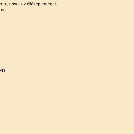
emre, növeli az állóképességet,
tani.
Kft.