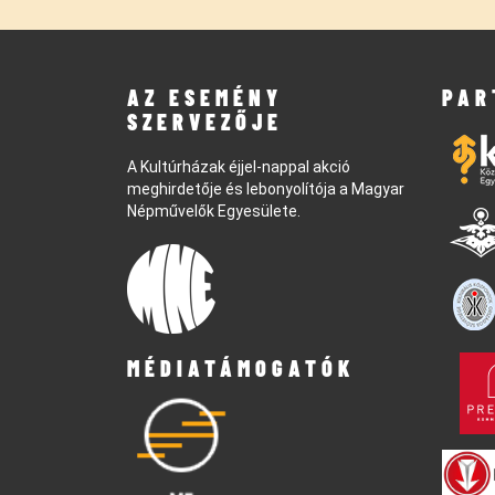
AZ ESEMÉNY
PAR
SZERVEZŐJE
A Kultúrházak éjjel-nappal akció
meghirdetője és lebonyolítója a Magyar
Népművelők Egyesülete.
MÉDIATÁMOGATÓK