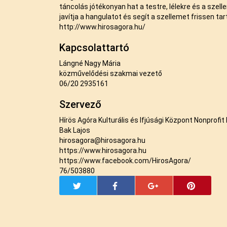
táncolás jótékonyan hat a testre, lélekre és a szell
javítja a hangulatot és segít a szellemet frissen tar
http://www.hirosagora.hu/
Kapcsolattartó
Lángné Nagy Mária
közművelődési szakmai vezető
06/20 2935161
Szervező
Hírös Agóra Kulturális és Ifjúsági Központ Nonprofit 
Bak Lajos
hirosagora@hirosagora.hu
https://www.hirosagora.hu
https://www.facebook.com/HirosAgora/
76/503880