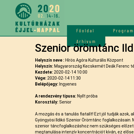
Főoldal
Program
Arhívum
Szenior örömtánc Ild
Helyszín neve :
Hírös Agóra Kulturális Központ
Helyszín:
Magyarország Kecskemét Deák Ferenc tér
Kezdete:
2020-02-14 10:00
Vége:
2020-02-14 11:30
Belépőjegy:
Ingyenes
A rendezvény típusa:
Nyílt próba
Korosztály:
Senior
A mozgás és a tanulás fiatalít! Ezt jól tudják azok
Gyöngyösi Ildikó Szenior Örömtánc foglalkozásain. 
szenior táncfoglalkozáshoz nem szükséges előzete
megtanulása intenzív koncentrációt kíván, ez előseg