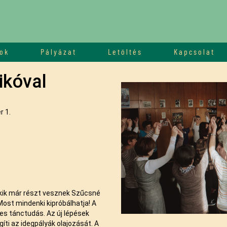
ok
Pályázat
Letöltés
Kapcsolat
ikóval
 1.
, akik már részt vesznek Szűcsné
Most mindenki kipróbálhatja! A
s tánctudás. Az új lépések
íti az idegpályák olajozását. A