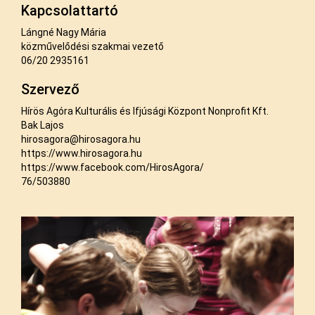
Kapcsolattartó
Lángné Nagy Mária
közművelődési szakmai vezető
06/20 2935161
Szervező
Hírös Agóra Kulturális és Ifjúsági Központ Nonprofit Kft.
Bak Lajos
hirosagora@hirosagora.hu
https://www.hirosagora.hu
https://www.facebook.com/HirosAgora/
76/503880