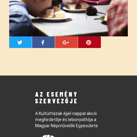
AZ ESEMÉNY
SZERVEZŐJE
A Kultúrházak éjjel-nappal akció
meghirdetője és lebonyolítója a
Magyar Népművelők Egyesülete.