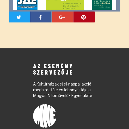
AZ ESEMÉNY
SZERVEZŐJE
A Kultúrházak éjjel-nappal akció
meghirdetője és lebonyolítója a
Magyar Népművelők Egyesülete.