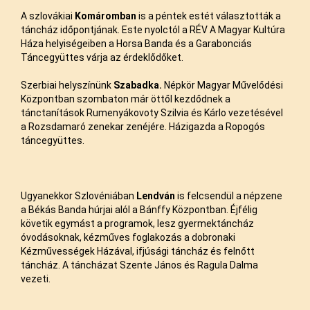
A szlovákiai
Komáromban
is a péntek estét választották a
táncház időpontjának. Este nyolctól a RÉV A Magyar Kultúra
Háza helyiségeiben a Horsa Banda és a Garabonciás
Táncegyüttes várja az érdeklődőket.
Szerbiai helyszínünk
Szabadka.
Népkör Magyar Művelődési
Központban szombaton már öttől kezdődnek a
tánctanítások Rumenyákovoty Szilvia és Kárlo vezetésével
a Rozsdamaró zenekar zenéjére. Házigazda a Ropogós
táncegyüttes.
Ugyanekkor Szlovéniában
Lendván
is felcsendül a népzene
a Békás Banda húrjai alól a Bánffy Központban. Éjfélig
követik egymást a programok, lesz gyermektáncház
óvodásoknak, kézműves foglakozás a dobronaki
Kézművességek Házával, ifjúsági táncház és felnőtt
táncház. A táncházat Szente János és Ragula Dalma
vezeti.