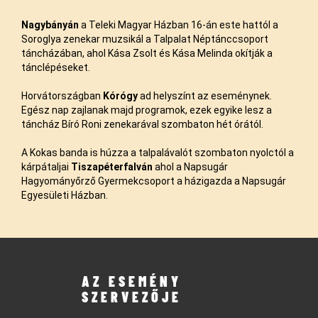
Nagybányán
a Teleki Magyar Házban 16-án este hattól a
Soroglya zenekar muzsikál a Talpalat Néptánccsoport
táncházában, ahol Kása Zsolt és Kása Melinda okítják a
tánclépéseket.
Horvátországban
Kórógy
ad helyszínt az eseménynek.
Egész nap zajlanak majd programok, ezek egyike lesz a
táncház Bíró Roni zenekarával szombaton hét órától.
A Kokas banda is húzza a talpalávalót szombaton nyolctól a
kárpátaljai
Tiszapéterfalván
ahol a Napsugár
Hagyományőrző Gyermekcsoport a házigazda a Napsugár
Egyesületi Házban.
AZ ESEMÉNY
SZERVEZŐJE