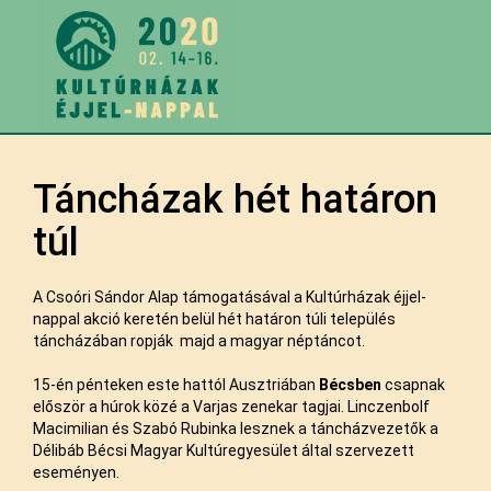
Táncházak hét határon
túl
A Csoóri Sándor Alap támogatásával a Kultúrházak éjjel-
nappal akció keretén belül hét határon túli település
táncházában ropják majd a magyar néptáncot.
15-én pénteken este hattól Ausztriában
Bécsben
csapnak
először a húrok közé a Varjas zenekar tagjai. Linczenbolf
Macimilian és Szabó Rubinka lesznek a táncházvezetők a
Délibáb Bécsi Magyar Kultúregyesület által szervezett
eseményen.